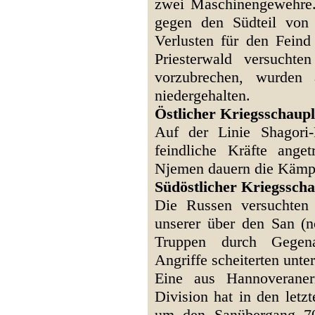
zwei Maschinengewehre. 
gegen den Südteil von 
Verlusten für den Fein
Priesterwald versucht
vorzubrechen, wurden a
niedergehalten.
Östlicher Kriegsschaupl
Auf der Linie Shagori-
feindliche Kräfte ange
Njemen dauern die Kämpf
Südöstlicher Kriegsscha
Die Russen versuchten 
unserer über den San (n
Truppen durch Gegenan
Angriffe scheiterten unte
Eine aus Hannoveraner
Division hat in den let
um den Sanübergang 7