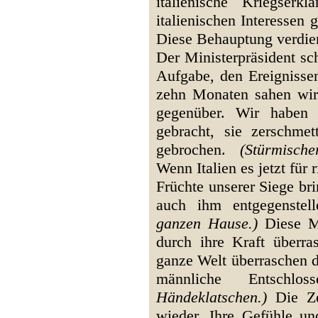
italienische Kriegser
italienischen Interessen
Diese Behauptung verdie
Der Ministerpräsident sc
Aufgabe, den Ereignisse
zehn Monaten sahen wir
gegenüber. Wir haben 
gebracht, sie zerschme
gebrochen.
(Stürmisch
Wenn Italien es jetzt für 
Früchte unserer Siege br
auch ihm entgegenstel
ganzen Hause.)
Diese Mo
durch ihre Kraft überras
ganze Welt überraschen d
männliche Entschlos
Händeklatschen.)
Die Zei
wieder. Ihre Gefühle un