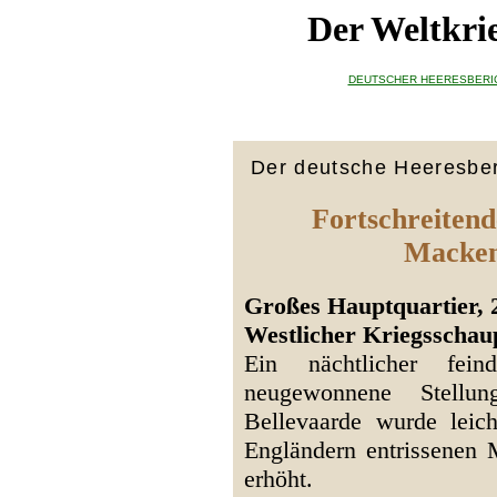
Der Weltkri
DEUTSCHER HEERESBERI
Der deutsche Heeresber
Fortschreiten
Mackens
Großes Hauptquartier, 
Westlicher Kriegsschaup
Ein nächtlicher fein
neugewonnene Stellu
Bellevaarde wurde leic
Engländern entrissenen 
erhöht.