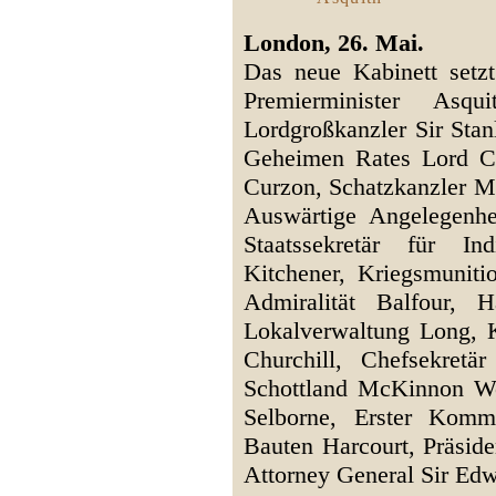
London, 26. Mai.
Das neue Kabinett setz
Premierminister Asq
Lordgroßkanzler Sir Stan
Geheimen Rates Lord C
Curzon, Schatzkanzler M
Auswärtige Angelegenh
Staatssekretär für I
Kitchener, Kriegsmuniti
Admiralität Balfour, 
Lokalverwaltung Long, 
Churchill, Chefsekretär
Schottland McKinnon Wo
Selborne, Erster Kommi
Bauten Harcourt, Präside
Attorney General Sir Ed