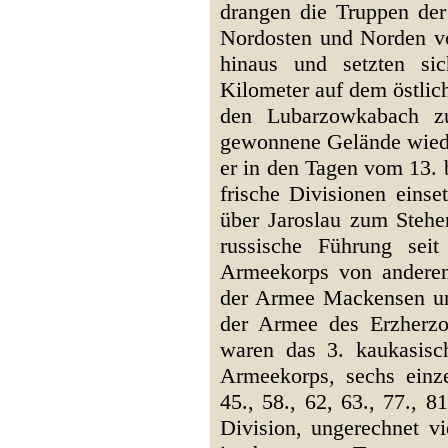
drangen die Truppen der
Nordosten und Norden vo
hinaus und setzten si
Kilometer auf dem östlich
den Lubarzowkabach zu
gewonnene Gelände wiede
er in den Tagen vom 13. 
frische Divisionen einse
über Jaroslau zum Stehe
russische Führung sei
Armeekorps von anderen
der Armee Mackensen un
der Armee des Erzherzo
waren das 3. kaukasisc
Armeekorps, sechs einzel
45., 58., 62, 63., 77., 81
Division, ungerechnet vi