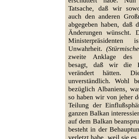
erschüttert habe. Nun
Tatsache, daß wir sow
auch den anderen Groß
abgegeben haben, daß die
Änderungen wünscht. D
Ministerpräsidenten
Unwahrheit.
(Stürmisch
zweite Anklage des it
besagt, daß wir die 
verändert hätten. D
unverständlich. Wohl b
bezüglich Albaniens, was
so haben wir von jeher d
Teilung der Einflußsph
ganzen Balkan interessie
auf dem Balkan beanspruc
besteht in der Behauptu
verletzt habe, weil sie es