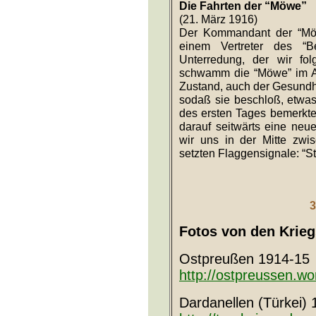
herauslesen.
Mehr…
Die Fahrten der “Möwe”
(21. März 1916)
Der Kommandant der “Möw
einem Vertreter des “Be
Unterredung, der wir fo
schwamm die “Möwe” im At
Zustand, auch der Gesundh
sodaß sie beschloß, etwa
des ersten Tages bemerkte
darauf seitwärts eine neu
wir uns in der Mitte zwi
setzten Flaggensignale: “S
3
Fotos von den Krie
Ostpreußen 1914-15
http://ostpreussen.w