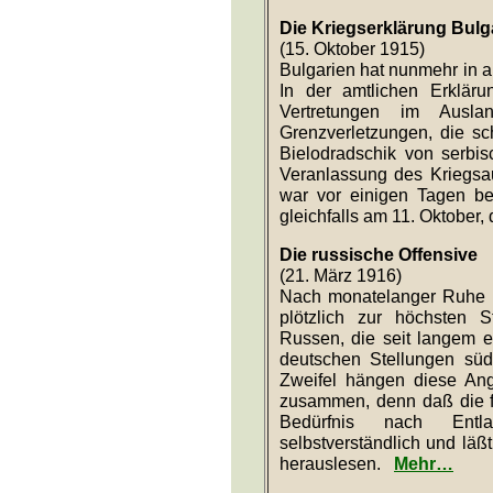
vorderste Linie gelangt wa
mit Handgranaten zu vertr
Die Kriegserklärung Bulg
(15. Oktober 1915)
Bulgarien hat nunmehr in a
In der amtlichen Erkläru
Vertretungen im Ausl
Grenzverletzungen, die s
Bielodradschik von serbi
Veranlassung des Kriegsau
war vor einigen Tagen be
gleichfalls am 11. Oktober, 
Die russische Offensive
(21. März 1916)
Nach monatelanger Ruhe is
plötzlich zur höchsten 
Russen, die seit langem e
deutschen Stellungen süd
Zweifel hängen diese Ang
zusammen, denn daß die fr
Bedürfnis nach Entla
selbstverständlich und läß