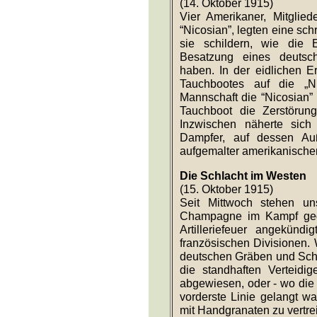
Ermordung deutscher See
(14. Oktober 1915)
Vier Amerikaner, Mitglied
“Nicosian”, legten eine schr
sie schildern, wie die E
Besatzung eines deutsch
haben. In der eidlichen E
Tauchbootes auf die „N
Mannschaft die “Nicosian”
Tauchboot die Zerstörun
Inzwischen näherte sich
Dampfer, auf dessen Auße
aufgemalter amerikanisch
Die Schlacht im Westen
(15. Oktober 1915)
Seit Mittwoch stehen un
Champagne im Kampf gege
Artilleriefeuer angekündi
französischen Divisionen.
deutschen Gräben und Sch
die standhaften Verteidig
abgewiesen, oder - wo die 