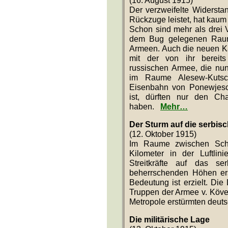
Die Kriegslage im Osten
(16. August 1915)
Der verzweifelte Widersta
Rückzuge leistet, hat kaum 
Schon sind mehr als drei 
dem Bug gelegenen Raum
Armeen. Auch die neuen K
mit der von ihr bereits
russischen Armee, die nun
im Raume Alesew-Kuts
Eisenbahn von Ponewjesc
ist, dürften nur den Ch
haben.
Mehr…
Der Sturm auf die serbi
(12. Oktober 1915)
Im Raume zwischen Scha
Kilometer in der Luftlin
Streitkräfte auf das se
beherrschenden Höhen ers
Bedeutung ist erzielt. Di
Truppen der Armee v. Köve
Metropole erstürmten deu